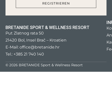
IN
BRETANIDE SPORT & WELLNESS RESORT
Ko
Put Zlatnog rata 50
An
21420 Bol, Insel Brač – Kroatien
Ka
E-Mail:
office@bretanide.hr
Fe
Tel.:
+385 21 740 140
© 2026 BRETANIDE Sport & Wellness Resort