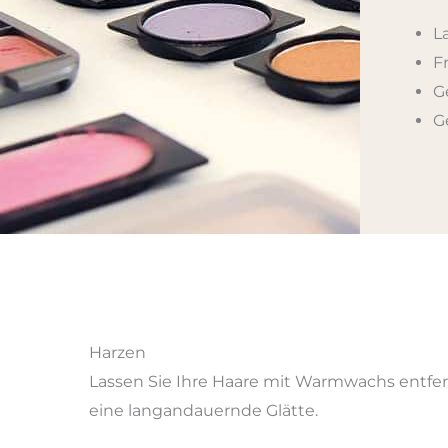
L
F
G
G
Harzen
Lassen Sie Ihre Haare mit Warmwachs entfern
eine langandauernde Glätte.