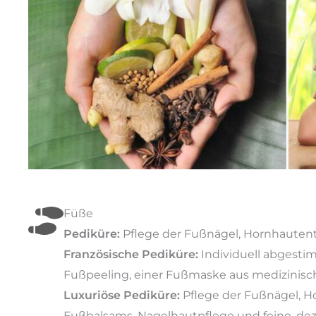
Füße
Pediküre:
Pflege der Fußnägel, Hornhautent
Französische Pediküre:
Individuell abgesti
Fußpeeling, einer Fußmaske aus medizinisc
Luxuriöse Pediküre:
Pflege der Fußnägel, 
Fußbalsams, Nagelhautpflege und feine, deze