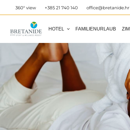
Zum
360° view
+385 21 740 140
office@bretanide.hr
Inhalt
springen
HOTEL
FAMILIENURLAUB
ZI