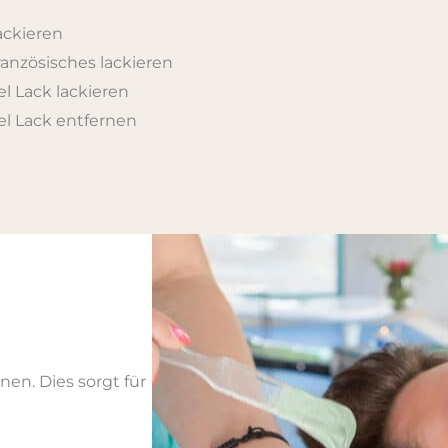
ackieren
ranzösisches lackieren
el Lack lackieren
el Lack entfernen
en. Dies sorgt für