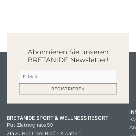
Abonnieren Sie unseren
BRETANIDE Newsletter!
IN
BRETANIDE SPORT & WELLNESS RESORT
Ko
Put Zlatnog rata 50
An
21420 Bol, Insel Brač – Kroatien
Ka