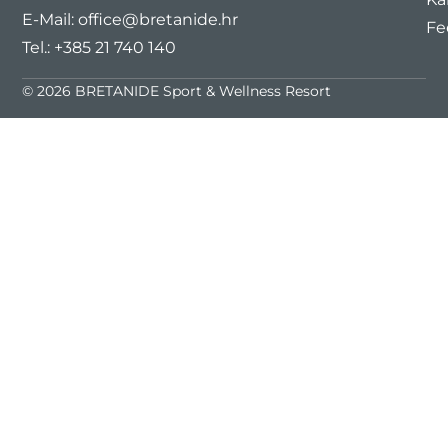
E-Mail:
office@bretanide.hr
Fe
Tel.:
+385 21 740 140
© 2026 BRETANIDE Sport & Wellness Resort