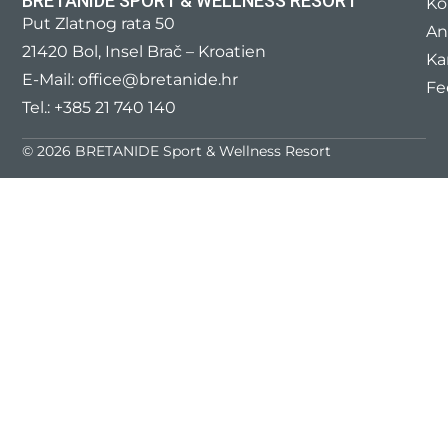
BRETANIDE SPORT & WELLNESS RESORT
Ko
Put Zlatnog rata 50
An
21420 Bol, Insel Brač – Kroatien
Ka
E-Mail:
office@bretanide.hr
Fe
Tel.:
+385 21 740 140
© 2026 BRETANIDE Sport & Wellness Resort