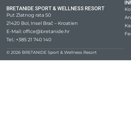
IN
BRETANIDE SPORT & WELLNESS RESORT
Ko
Put Zlatnog rata 50
An
21420 Bol, Insel Brač – Kroatien
Ka
E-Mail:
office@bretanide.hr
Fe
Tel.:
+385 21 740 140
© 2026 BRETANIDE Sport & Wellness Resort