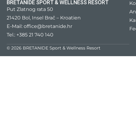
BRETANIDE SPORT & WELLNESS RESORT
Ko
Put Zlatnog rata 50
An
21420 Bol, Insel Brač – Kroatien
Ka
E-Mail:
office@bretanide.hr
Fe
Tel.:
+385 21 740 140
© 2026 BRETANIDE Sport & Wellness Resort